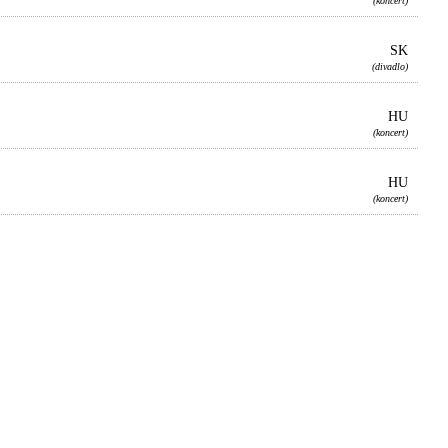
(koncert)
SK
(divadlo)
HU
(koncert)
HU
(koncert)