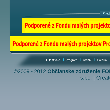
O festivale
Program
Archív
Galéria
©2009 - 2012
Občianske združenie F
s.r.o.
|
Creat