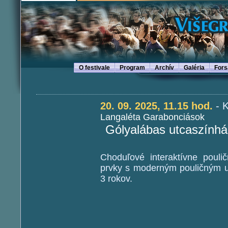
O festivale
Program
Archív
Galéria
Fors
20. 09. 2025, 11.15 hod.
-
K
Langaléta Garabonciások
Gólyalábas utcaszínhá
Choduľové interaktívne poulič
prvky s moderným pouličným u
3 rokov.